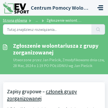
Przejdź do głównej treści
Centrum Pomocy Wolontariusza
Strona główna
...
Zgłoszenie wolontariusza z grupy zorganizowanej
Zgłoszenie wolontariusza z grupy
zorganizowanej
Utworzone przez Jan Pieścik, Zmodyfikowano dnia czw,
28 Mar, 2024 o 1:19 PO POŁUDNIU wg Jan Pieścik
Zapisy grupowe
–
członek grupy
zorganizowanej