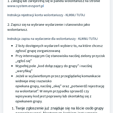
1. Zaloguj lub zarejestruj się w panelu wolontariusz na stronie
www.system.evsport.p
l
Instrukcja rejestracji konta wolontariuszy - KLIKNIJ TUTAJ
2. Zapisz się na wybrane wydarzenie i stanowisko jako
wolontariusz.
Instrukcja zapisu na wydarzenie dla wolontariuszy - KLIKNIJ TUTAJ
Z listy dostępnych wydarzeń wybierz to, na które chcesz
zgłosić grupę zorganizowaną
Przy interesującym Cię stanowisku naciśnij zielony przycisk
„zgłoś się”
Wypełnij pole „kod dołączający do grupy” i naciśnij
„weryfikuj”
Jeżeli w wyświetlonym przez przeglądarkę komunikacie
widnieje imię i nazwisko
opiekuna grupy, naciśnij „okej” oraz „potwierdź rejestrację
na wolontariat”. W innym przypadku sprawdź czy
wpisywany kod jest poprawny lub skontaktuj się z
opiekunem
grupy.
Twoje zgłoszenie już znajduje się na liście osób grupy